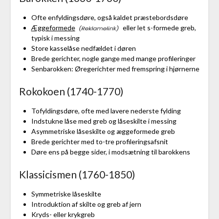
Ofte enfyldingsdøre, også kaldet præstebordsdøre
Æggeformede
eller let s-formede greb,
typisk i messing
Store kasselåse nedfældet i døren
Brede gerichter, nogle gange med mange profileringer
Senbarokken: Øregerichter med fremspring i hjørnerne
Rokokoen (1740-1770)
Tofyldingsdøre, ofte med lavere nederste fylding
Indstukne låse med greb og låseskilte i messing
Asymmetriske låseskilte og æggeformede greb
Brede gerichter med to-tre profileringsafsnit
Døre ens på begge sider, i modsætning til barokkens
Klassicismen (1760-1850)
Symmetriske låseskilte
Introduktion af skilte og greb af jern
Kryds- eller krykgreb