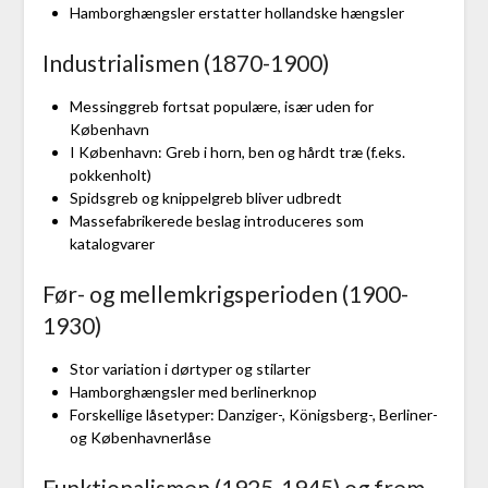
Hamborghængsler erstatter hollandske hængsler
Industrialismen (1870-1900)
Messinggreb fortsat populære, især uden for
København
I København: Greb i horn, ben og hårdt træ (f.eks.
pokkenholt)
Spidsgreb og knippelgreb bliver udbredt
Massefabrikerede beslag introduceres som
katalogvarer
Før- og mellemkrigsperioden (1900-
1930)
Stor variation i dørtyper og stilarter
Hamborghængsler med berlinerknop
Forskellige låsetyper: Danziger-, Königsberg-, Berliner-
og Københavnerlåse
Funktionalismen (1925-1945) og frem