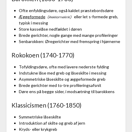
Ofte enfyldingsdøre, også kaldet præstebordsdøre
Æggeformede
eller let s-formede greb,
typisk i messing
Store kasselåse nedfældet i døren
Brede gerichter, nogle gange med mange profileringer
Senbarokken: Øregerichter med fremspring i hjørnerne
Rokokoen (1740-1770)
Tofyldingsdøre, ofte med lavere nederste fylding
Indstukne låse med greb og låseskilte i messing
Asymmetriske låseskilte og æggeformede greb
Brede gerichter med to-tre profileringsafsnit
Døre ens på begge sider, i modsætning til barokkens
Klassicismen (1760-1850)
Symmetriske låseskilte
Introduktion af skilte og greb af jern
Kryds- eller krykgreb