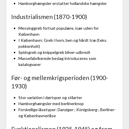
Hamborghængsler erstatter hollandske hængsler
Industrialismen (1870-1900)
Messinggreb fortsat populære, især uden for
København
I København: Greb i horn, ben og hårdt træ (f.eks.
pokkenholt)
Spidsgreb og knippelgreb bliver udbredt
Massefabrikerede beslag introduceres som
katalogvarer
Før- og mellemkrigsperioden (1900-
1930)
Stor variation i dørtyper og stilarter
Hamborghængsler med berlinerknop
Forskellige låsetyper: Danziger-, Königsberg-, Berliner-
og Københavnerlåse
Funktionalismen (1925-1945) og frem