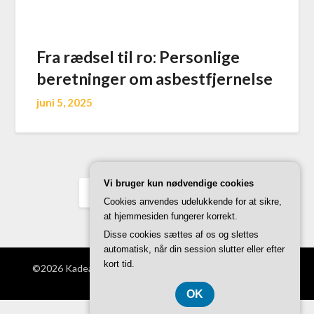
Fra rædsel til ro: Personlige
beretninger om asbestfjernelse
juni 5, 2025
Vi bruger kun nødvendige cookies
Previous
7
Next
Cookies anvendes udelukkende for at sikre,
at hjemmesiden fungerer korrekt.
Disse cookies sættes af os og slettes
automatisk, når din session slutter eller efter
kort tid.
©2026 Kadeauathome.dk
| WordPress Theme by
Superb
WordPress Themes
OK
CVR DK-3740 7739