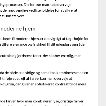
ngsprocesser. Derfor bør man nøje overveje
g den nødvendige vedligeholdelse for at sikre, at
 til husets ydre.
l moderne hjem
oner til moderne hjem, er det vigtigt at tage højde for
 tilføre elegance og friskhed til dit udendørs område.
neutrale og jordnære toner, der skaber en rolig, men
, da de både er alsidige og nemt kan kombineres med en
 tilføje et strejf af farve, kan man overveje at
ovgrøn, der giver en sofistikeret kontrast til de mere
de farver, hvor man kombinerer lyse, dristige farver