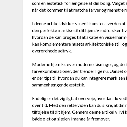
som en æstetisk forlængelse af din bolig. Valget 
når det kommer til at matche farver og mønstre 
I denne artikel dykker vi ned i kunstens verden af
den perfekte markise til dit hjem. Vi udforsker, 
hvordan de kan bruges til at skabe en visuel harm
kan komplementere husets arkitektoniske stil, og 
overordnede udtryk.
Moderne hjem kræver moderne løsninger, og derf
farvekombinationer, der trender lige nu. Uanset om 
er der tips til, hvordan du kan integrere markise
sammenhængende æstetik.
Endelig er det vigtigt at overveje, hvordan du ved
over tid. Med den rette viden kan du sikre, at din
tilføjelse til dit hjem. Gennem denne artikel vil vi
både øjet og sjælen i mange år fremover.