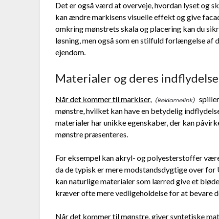
Det er også værd at overveje, hvordan lyset og sk
kan ændre markisens visuelle effekt og give faca
omkring mønstrets skala og placering kan du sikr
løsning, men også som en stilfuld forlængelse af d
ejendom.
Materialer og deres indflydels
Når det kommer til markiser,
spille
mønstre, hvilket kan have en betydelig indflydels
materialer har unikke egenskaber, der kan påvirk
mønstre præsenteres.
For eksempel kan akryl- og polyesterstoffer være 
da de typisk er mere modstandsdygtige over for U
kan naturlige materialer som lærred give et blød
kræver ofte mere vedligeholdelse for at bevare 
Når det kommer til mønstre, giver syntetiske ma