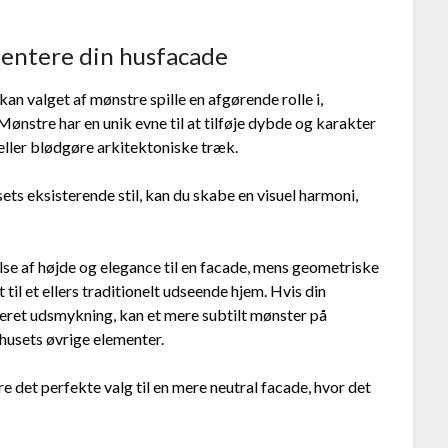
entere din husfacade
 kan valget af mønstre spille en afgørende rolle i,
ønstre har en unik evne til at tilføje dybde og karakter
eller blødgøre arkitektoniske træk.
ts eksisterende stil, kan du skabe en visuel harmoni,
lse af højde og elegance til en facade, mens geometriske
l et ellers traditionelt udseende hjem. Hvis din
jeret udsmykning, kan et mere subtilt mønster på
husets øvrige elementer.
 det perfekte valg til en mere neutral facade, hvor det