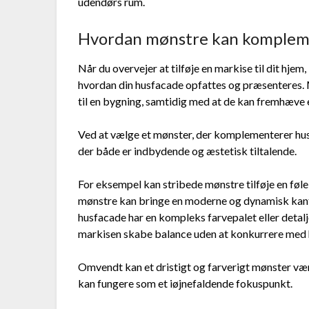
udendørs rum.
Hvordan mønstre kan komplem
Når du overvejer at tilføje en markise til dit hjem,
hvordan din husfacade opfattes og præsenteres. M
til en bygning, samtidig med at de kan fremhæve 
Ved at vælge et mønster, der komplementerer huse
der både er indbydende og æstetisk tiltalende.
For eksempel kan stribede mønstre tilføje en føle
mønstre kan bringe en moderne og dynamisk kant ti
husfacade har en kompleks farvepalet eller detal
markisen skabe balance uden at konkurrere med 
Omvendt kan et dristigt og farverigt mønster være
kan fungere som et iøjnefaldende fokuspunkt.