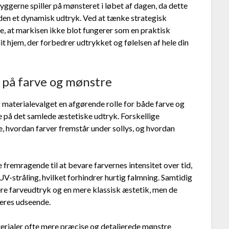
yggerne spiller på mønsteret i løbet af dagen, da dette
den et dynamisk udtryk. Ved at tænke strategisk
e, at markisen ikke blot fungerer som en praktisk
it hjem, der forbedrer udtrykket og følelsen af hele din
e på farve og mønstre
r materialevalget en afgørende rolle for både farve og
e på det samlede æstetiske udtryk. Forskellige
e, hvordan farver fremstår under sollys, og hvordan
fremragende til at bevare farvernes intensitet over tid,
V-stråling, hvilket forhindrer hurtig falmning. Samtidig
ere farveudtryk og en mere klassisk æstetik, men de
deres udseende.
terialer ofte mere præcise og detaljerede mønstre