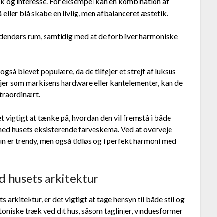
og interesse. For eksempel kan en kombination af
 eller blå skabe en livlig, men afbalanceret æstetik.
 udendørs rum, samtidig med at de forbliver harmoniske
gså blevet populære, da de tilføjer et strejf af luksus
ljer som markisens hardware eller kantelementer, kan de
straordinært.
 vigtigt at tænke på, hvordan den vil fremstå i både
ed husets eksisterende farveskema. Ved at overveje
kun er trendy, men også tidløs og i perfekt harmoni med
 husets arkitektur
rkitektur, er det vigtigt at tage hensyn til både stil og
ktoniske træk ved dit hus, såsom taglinjer, vinduesformer