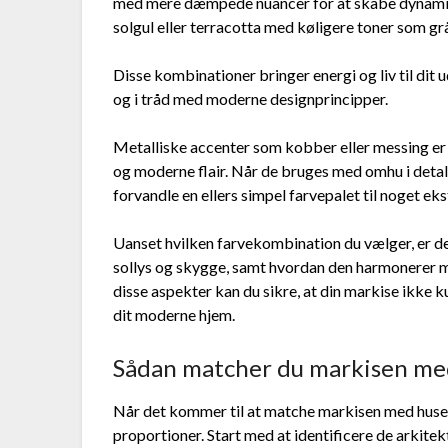
med mere dæmpede nuancer for at skabe dynamik 
solgul eller terracotta med køligere toner som grå
Disse kombinationer bringer energi og liv til dit
og i tråd med moderne designprincipper.
Metalliske accenter som kobber eller messing er o
og moderne flair. Når de bruges med omhu i deta
forvandle en ellers simpel farvepalet til noget ek
Uanset hvilken farvekombination du vælger, er det
sollys og skygge, samt hvordan den harmonerer m
disse aspekter kan du sikre, at din markise ikke 
dit moderne hjem.
Sådan matcher du markisen med
Når det kommer til at matche markisen med husets a
proportioner. Start med at identificere de arkite