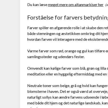
Du kan læse
meget mere om altanmarkiser her
Forståelse for farvers betydnin
Farver spiller en afgørende rolle i at skabe den r
både stemningen og æstetikken omkring dit hjem. 
hvordan farven vil interagere med de eksisterende 
Varme farver som rød, orange og gul kan tilføre ene
samlingssteder og udendørs fester.
Omvendt kan kølige farver som blå, grøn og lilla sk
meditation eller en hyggelig eftermiddag med en
Neutrale toner som beige, grå og hvid kan funge
blomsterne i haven. Det er også værd at overveje, 
naturligt sollys kan ændre farvens udseende i løb
med både dit hjem og det naturlige landskab, 