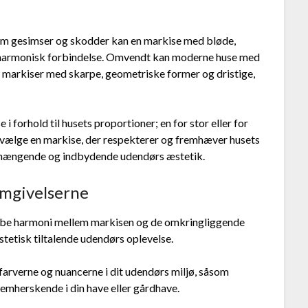
 som gesimser og skodder kan en markise med bløde,
 harmonisk forbindelse. Omvendt kan moderne huse med
af markiser med skarpe, geometriske former og dristige,
 i forhold til husets proportioner; en for stor eller for
at vælge en markise, der respekterer og fremhæver husets
nhængende og indbydende udendørs æstetik.
omgivelserne
skabe harmoni mellem markisen og de omkringliggende
etisk tiltalende udendørs oplevelse.
farverne og nuancerne i dit udendørs miljø, såsom
remherskende i din have eller gårdhave.