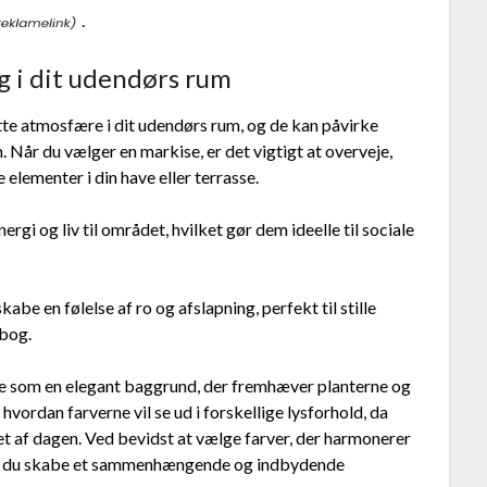
.
g i dit udendørs rum
ette atmosfære i dit udendørs rum, og de kan påvirke
Når du vælger en markise, er det vigtigt at overveje,
elementer i din have eller terrasse.
rgi og liv til området, hvilket gør dem ideelle til sociale
abe en følelse af ro og afslapning, perfekt til stille
 bog.
re som en elegant baggrund, der fremhæver planterne og
hvordan farverne vil se ud i forskellige lysforhold, da
et af dagen. Ved bevidst at vælge farver, der harmonerer
kan du skabe et sammenhængende og indbydende