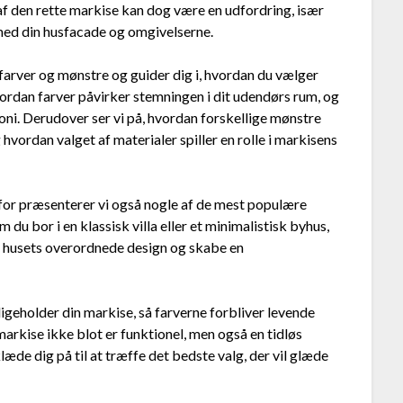
af den rette markise kan dog være en udfordring, især
med din husfacade og omgivelserne.
 farver og mønstre og guider dig i, hvordan du vælger
hvordan farver påvirker stemningen i dit udendørs rum, og
oni. Derudover ser vi på, hvordan forskellige mønstre
hvordan valget af materialer spiller en rolle i markisens
or præsenterer vi også nogle af de mest populære
du bor i en klassisk villa eller et minimalistisk byhus,
n i husets overordnede design og skabe en
ligeholder din markise, så farverne forbliver levende
 markise ikke blot er funktionel, men også en tidløs
 klæde dig på til at træffe det bedste valg, der vil glæde