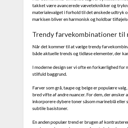
takket være avancerede væveteknikker og trykni
materialevalget i forhold til det ønskede udtryk o
markisen bliver en harmonisk og holdbar tilføjelse
Trendy farvekombinationer ti
Når det kommer til at vælge trendy farvekombinati
både aktuelle trends og tidløse elementer, der kan
I moderne design ser vi ofte en forkærlighed for 
stilfuld baggrund.
Farver som grå, taupe og beige er populære valg
bred vifte af andre nuancer. For dem, der ønsker at
inkorporere dybere toner såsom marineblå eller sk
subtile basistoner.
En anden populær trend er brugen af kontrasteren