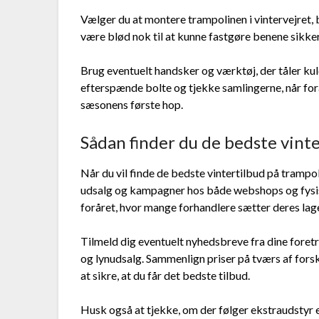
Vælger du at montere trampolinen i vintervejret, 
være blød nok til at kunne fastgøre benene sikker
Brug eventuelt handsker og værktøj, der tåler kul
efterspænde bolte og tjekke samlingerne, når forå
sæsonens første hop.
Sådan finder du de bedste vint
Når du vil finde de bedste vintertilbud på trampol
udsalg og kampagner hos både webshops og fysiske
foråret, hvor mange forhandlere sætter deres lager
Tilmeld dig eventuelt nyhedsbreve fra dine foret
og lynudsalg. Sammenlign priser på tværs af fors
at sikre, at du får det bedste tilbud.
Husk også at tjekke, om der følger ekstraudstyr el