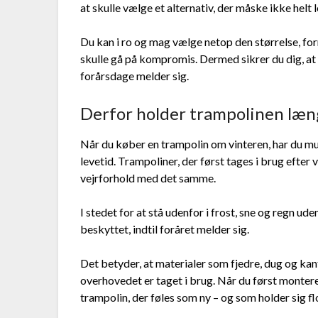
at skulle vælge et alternativ, der måske ikke helt l
Du kan i ro og mag vælge netop den størrelse, form
skulle gå på kompromis. Dermed sikrer du dig, at 
forårsdage melder sig.
Derfor holder trampolinen læn
Når du køber en trampolin om vinteren, har du mul
levetid. Trampoliner, der først tages i brug efter 
vejrforhold med det samme.
I stedet for at stå udenfor i frost, sne og regn u
beskyttet, indtil foråret melder sig.
Det betyder, at materialer som fjedre, dug og kan
overhovedet er taget i brug. Når du først monterer
trampolin, der føles som ny – og som holder sig flo