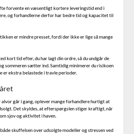
te forvente en væsentligt kortere leveringstid end i
re, og forhandlerne derfor har bedre tid og kapacitet til
tikken er mindre presset, fordi der ikke er lige så mange
d kort tid efter, du har lagt din ordre, så du undgår de
 og sommeren sætter ind. Samtidig minimerer du risikoen
e er ekstra belastede i travle perioder.
råret
alvor går i gang, oplever mange forhandlere hurtigt at
lgt. Det skyldes, at efterspørgslen stiger kraftigt, når
m sjov og aktivitet i haven.
 både skuffelsen over udsolgte modeller og stressen ved