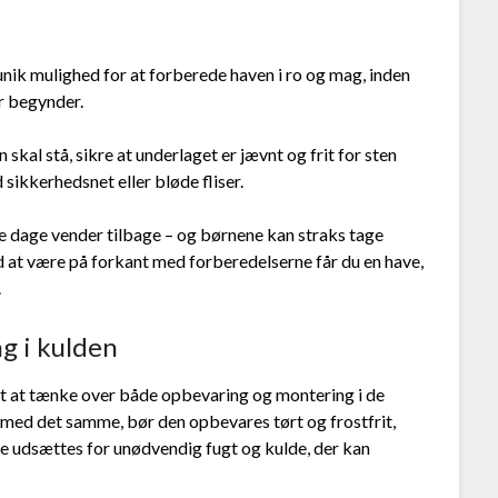
unik mulighed for at forberede haven i ro og mag, inden
r begynder.
kal stå, sikre at underlaget er jævnt og frit for sten
sikkerhedsnet eller bløde fliser.
ne dage vender tilbage – og børnene kan straks tage
Ved at være på forkant med forberedelserne får du en have,
.
g i kulden
gt at tænke over både opbevaring og montering i de
 med det samme, bør den opbevares tørt og frostfrit,
kke udsættes for unødvendig fugt og kulde, der kan