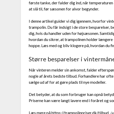
første tanke, der falder dig ind, når temperaturen 
at slå til, før sæsonen for alvor begynder.
I denne artikel guider vi dig igennem, hvorfor vint
trampolin. Du får indsigt i de store besparelser, 
dig, hvis du handler uden for højsæsonen. Samtidi
hvordan du sikrer, at trampolinen holder længere – 
hoppe. Læs med og bliv klogere på, hvordan du fi
Større besparelser i vintermå
Når vinteren melder sin ankomst, falder efterspø
nogle af årets bedste tilbud. Forhandlere har o
sælge ud af for at gøre plads til nye modeller.
Det betyder, at du som forbruger kan opnå betydel
Priserne kan være langt lavere end i foråret og s
Læs mere på https://trampolinpriser.dk/tilbud