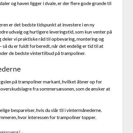
daler og haven ligger i dvale, er der flere gode grunde til
eren er det bedste tidspunkt at investere i en ny
bedre udvalg og hurtigere leveringstid, som kun venter på
g deler vi praktiske råd til opbevaring, montering og
så du er fuldt forberedt, når det endelig er tid til at
nder de bedste vintertilbud på trampoliner.
nederne
rgslen på trampoliner markant, hvilket åbner op for
fte overskudslagre fra sommersæsonen, som de ønsker at
ige besparelser, hvis du slår til i vintermånederne.
ommeren, hvor interessen for trampoliner topper.
.