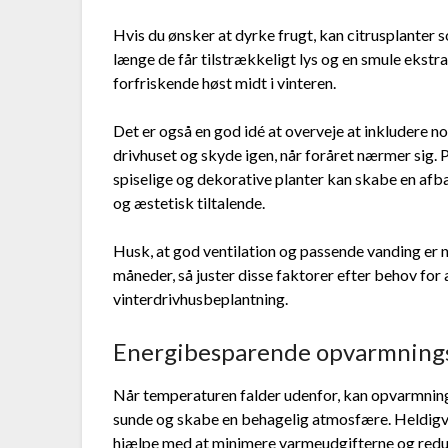
Hvis du ønsker at dyrke frugt, kan citrusplanter 
længe de får tilstrækkeligt lys og en smule ekstr
forfriskende høst midt i vinteren.
Det er også en god idé at overveje at inkludere no
drivhuset og skyde igen, når foråret nærmer sig. 
spiselige og dekorative planter kan skabe en afb
og æstetisk tiltalende.
Husk, at god ventilation og passende vanding er nø
måneder, så juster disse faktorer efter behov for
vinterdrivhusbeplantning.
Energibesparende opvarmnin
Når temperaturen falder udenfor, kan opvarmning 
sunde og skabe en behagelig atmosfære. Heldigvi
hjælpe med at minimere varmeudgifterne og redu