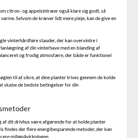
som citron- og appelsintræer også klare sig godt, så
a varme. Selvom de kræver lidt mere pleje, kan de give en
gle vinterhårdføre stauder, der kan overvintre i
Planlægning af din vinterhave med en blanding af
alanceret og frodig atmosfære, der både er funktionel
glen til at sikre, at dine planter trives gennem de kolde
 at skabe de bedste betingelser for din
gsmetoder
af dit drivhus være afgørende for at holde planter
s findes der flere energibesparende metoder, der kan
cere miljøpåvirkningen.