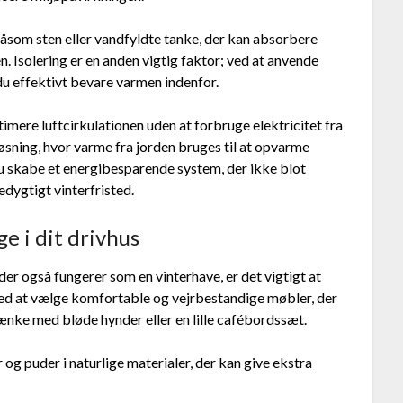
åsom sten eller vandfyldte tanke, der kan absorbere
. Isolering er en anden vigtig faktor; ved at anvende
 du effektivt bevare varmen indenfor.
ptimere luftcirkulationen uden at forbruge elektricitet fra
øsning, hvor varme fra jorden bruges til at opvarme
u skabe et energibesparende system, der ikke blot
edygtigt vinterfristed.
e i dit drivhus
der også fungerer som en vinterhave, er det vigtigt at
med at vælge komfortable og vejrbestandige møbler, der
ke med bløde hynder eller en lille cafébordssæt.
og puder i naturlige materialer, der kan give ekstra