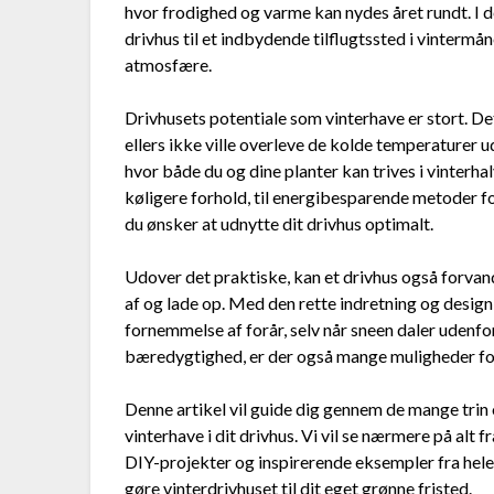
hvor frodighed og varme kan nydes året rundt. I d
drivhus til et indbydende tilflugtssted i vintermå
atmosfære.
Drivhusets potentiale som vinterhave er stort. Det
ellers ikke ville overleve de kolde temperaturer u
hvor både du og dine planter kan trives i vinterhal
køligere forhold, til energibesparende metoder f
du ønsker at udnytte dit drivhus optimalt.
Udover det praktiske, kan et drivhus også forvand
af og lade op. Med den rette indretning og design
fornemmelse af forår, selv når sneen daler udenfor
bæredygtighed, er der også mange muligheder for 
Denne artikel vil guide dig gennem de mange trin
vinterhave i dit drivhus. Vi vil se nærmere på alt
DIY-projekter og inspirerende eksempler fra hele ve
gøre vinterdrivhuset til dit eget grønne fristed.