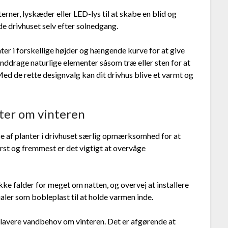
terner, lyskæder eller LED-lys til at skabe en blid og
de drivhuset selv efter solnedgang.
ter i forskellige højder og hængende kurve for at give
ddrage naturlige elementer såsom træ eller sten for at
ed de rette designvalg kan dit drivhus blive et varmt og
nter om vinteren
e af planter i drivhuset særlig opmærksomhed for at
ørst og fremmest er det vigtigt at overvåge
kke falder for meget om natten, og overvej at installere
aler som bobleplast til at holde varmen inde.
t lavere vandbehov om vinteren. Det er afgørende at