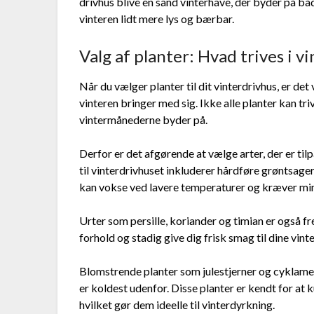
drivhus blive en sand vinterhave, der byder på b
vinteren lidt mere lys og bærbar.
Valg af planter: Hvad trives i v
Når du vælger planter til dit vinterdrivhus, er det
vinteren bringer med sig. Ikke alle planter kan t
vintermånederne byder på.
Derfor er det afgørende at vælge arter, der er ti
til vinterdrivhuset inkluderer hårdføre grøntsager
kan vokse ved lavere temperaturer og kræver min
Urter som persille, koriander og timian er også f
forhold og stadig give dig frisk smag til dine vinte
Blomstrende planter som julestjerner og cyklamen ka
er koldest udenfor. Disse planter er kendt for at 
hvilket gør dem ideelle til vinterdyrkning.