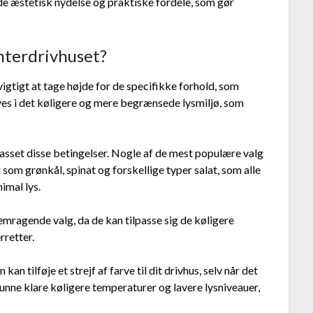
åde æstetisk nydelse og praktiske fordele, som gør
interdrivhuset?
 vigtigt at tage højde for de specifikke forhold, som
rives i det køligere og mere begrænsede lysmiljø, som
lpasset disse betingelser. Nogle af de mest populære valg
 som grønkål, spinat og forskellige typer salat, som alle
imal lys.
remragende valg, da de kan tilpasse sig de køligere
rretter.
n tilføje et strejf af farve til dit drivhus, selv når det
kunne klare køligere temperaturer og lavere lysniveauer,