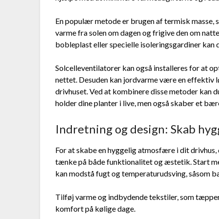
En populær metode er brugen af termisk masse, s
varme fra solen om dagen og frigive den om natten
bobleplast eller specielle isoleringsgardiner kan
Solcelleventilatorer kan også installeres for at o
nettet. Desuden kan jordvarme være en effektiv l
drivhuset. Ved at kombinere disse metoder kan d
holder dine planter i live, men også skaber et bær
Indretning og design: Skab hygg
For at skabe en hyggelig atmosfære i dit drivhus, 
tænke på både funktionalitet og æstetik. Start 
kan modstå fugt og temperaturudsving, såsom bæn
Tilføj varme og indbydende tekstiler, som tæpper 
komfort på kølige dage.