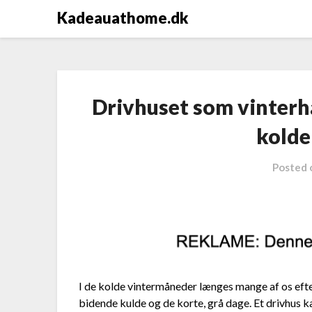
Kadeauathome.dk
Drivhuset som vinterha
kolde
Posted
I de kolde vintermåneder længes mange af os efter 
bidende kulde og de korte, grå dage. Et drivhus k