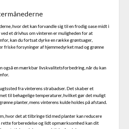
ntermånederne
erne, hvor det kan forvandle sig til en frodig oase midt i
 ved et drivhus om vinteren er muligheden for at
for, kan du fortsat dyrke en række grøntsager,
krer friske forsyninger af hjemmedyrket mad og grønne
men også en mærkbar livskvalitetsforbedring, når du kan
nfor.
lugtssted fra vinterens strabadser. Det skaber et
et til behagelige temperaturer, hvilket gør det muligt
grønne planter, mens vinterens kulde holdes på afstand.
, hvor det at tilbringe tid med planter kan reducere
n rette forberedelse og lidt opmærksomhed kan dit