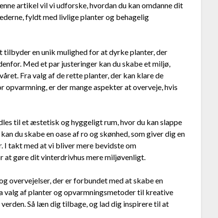
enne artikel vil vi udforske, hvordan du kan omdanne dit
nederne, fyldt med livlige planter og behagelig
 tilbyder en unik mulighed for at dyrke planter, der
denfor. Med et par justeringer kan du skabe et miljø,
våret. Fra valg af de rette planter, der kan klare de
or opvarmning, er der mange aspekter at overveje, hvis
les til et æstetisk og hyggeligt rum, hvor du kan slappe
 kan du skabe en oase af ro og skønhed, som giver dig en
. I takt med at vi bliver mere bevidste om
at gøre dit vinterdrivhus mere miljøvenligt.
 og overvejelser, der er forbundet med at skabe en
 fra valg af planter og opvarmningsmetoder til kreative
rden. Så læn dig tilbage, og lad dig inspirere til at