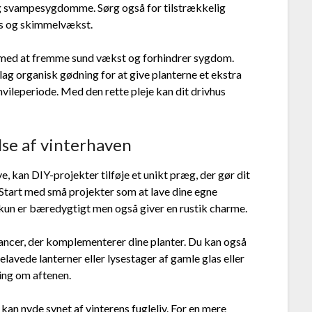
og svampesygdomme. Sørg også for tilstrækkelig
ens og skimmelvækst.
r med at fremme sund vækst og forhindrer sygdom.
 lag organisk gødning for at give planterne et ekstra
vileperiode. Med den rette pleje kan dit drivhus
lse af vinterhaven
, kan DIY-projekter tilføje et unikt præg, der gør dit
. Start med små projekter som at lave dine egne
 kun er bæredygtigt men også giver en rustik charme.
nuancer, der komplementerer dine planter. Du kan også
avede lanterner eller lysestager af gamle glas eller
ing om aftenen.
n nyde synet af vinterens fugleliv. For en mere