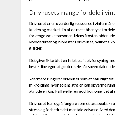
Drivhusets mange fordele i vi
Drivhuset er en uvurderlig ressource i vintermåned
kulden og mørket. En af de mest åbenlyse fordele
forlænge vækstsæsonen. Mens frosten bider uden
krydderurter og blomster i drivhuset, hvilket si
glæder.
Det giver ikke blot en følelse af selvforsyning, 
høste dine egne afgrøder, selv når sneen daler ude
Ydermere fungerer drivhuset som et naturligt tilf
mikroklima, hvor solens stråler kan opvarme rumm
at nyde en kop kaffe eller en god bog omgivet af 
Drivhuset kan også fungere som et terapeutisk rum
stress og forbedre det mentale velvære. Med de