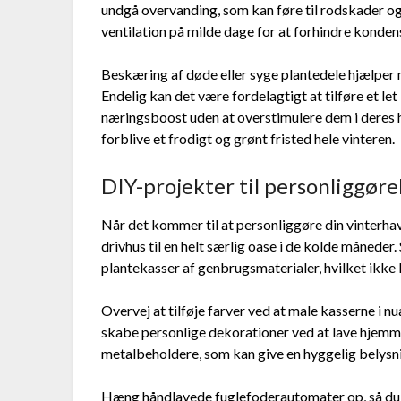
undgå overvanding, som kan føre til rodskader 
ventilation på milde dage for at forhindre kond
Beskæring af døde eller syge plantedele hjælpe
Endelig kan det være fordelagtigt at tilføre et let
næringsboost uden at overstimulere dem i deres h
forblive et frodigt og grønt fristed hele vinteren.
DIY-projekter til personliggøre
Når det kommer til at personliggøre din vinterhave
drivhus til en helt særlig oase i de kolde måneder
plantekasser af genbrugsmaterialer, hvilket ikke
Overvej at tilføje farver ved at male kasserne i 
skabe personlige dekorationer ved at lave hjemmel
metalbeholdere, som kan give en hyggelig belysn
Hæng håndlavede fuglefoderautomater op, så du ka