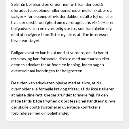
Selv når bolighandlen er gennemført, kan der opstå
uforudsete problemer eller uenigheder mellem køber og
sælger – for eksempel hvis der dukker skjulte fejl op, eller
hvis der opstår uenighed om overdragelsens vilkår. Her er
boligadvokaten en uvurderlig støtte, som kan hjælpe dig
med at navigere i konflikter og sikre, at dine interesser
bliver varetaget.
Boligadvokaten kan bistå med at vurdere, om du har et
retskrav, og kan forhandle direkte med modparten eller
dennes advokat for at finde en løsning, inden sagen
eventuelt må indbringes for boligretten.
Desuden kan advokaten hjælpe med at sikre, at du
overholder alle formelle krav og frister, så du ikke risikerer
at miste dine rettigheder grundet formelle fejl. På den
måde får du både tryghed og professionel håndtering, hvis
der skulle opstå tvister eller uventede konflikter i
forbindelse med din bolighandel.