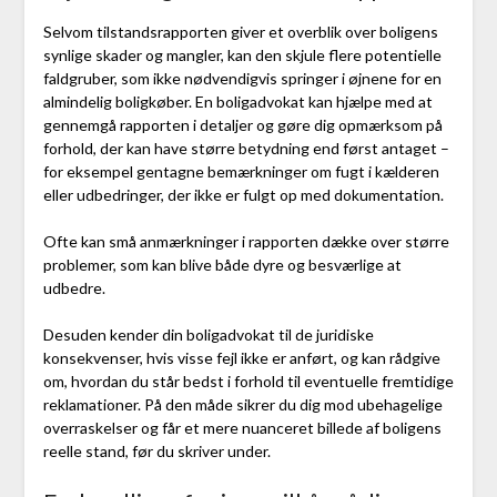
Selvom tilstandsrapporten giver et overblik over boligens
synlige skader og mangler, kan den skjule flere potentielle
faldgruber, som ikke nødvendigvis springer i øjnene for en
almindelig boligkøber. En boligadvokat kan hjælpe med at
gennemgå rapporten i detaljer og gøre dig opmærksom på
forhold, der kan have større betydning end først antaget –
for eksempel gentagne bemærkninger om fugt i kælderen
eller udbedringer, der ikke er fulgt op med dokumentation.
Ofte kan små anmærkninger i rapporten dække over større
problemer, som kan blive både dyre og besværlige at
udbedre.
Desuden kender din boligadvokat til de juridiske
konsekvenser, hvis visse fejl ikke er anført, og kan rådgive
om, hvordan du står bedst i forhold til eventuelle fremtidige
reklamationer. På den måde sikrer du dig mod ubehagelige
overraskelser og får et mere nuanceret billede af boligens
reelle stand, før du skriver under.