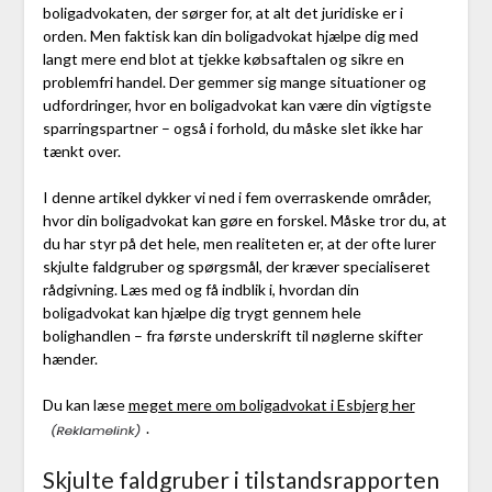
boligadvokaten, der sørger for, at alt det juridiske er i
orden. Men faktisk kan din boligadvokat hjælpe dig med
langt mere end blot at tjekke købsaftalen og sikre en
problemfri handel. Der gemmer sig mange situationer og
udfordringer, hvor en boligadvokat kan være din vigtigste
sparringspartner – også i forhold, du måske slet ikke har
tænkt over.
I denne artikel dykker vi ned i fem overraskende områder,
hvor din boligadvokat kan gøre en forskel. Måske tror du, at
du har styr på det hele, men realiteten er, at der ofte lurer
skjulte faldgruber og spørgsmål, der kræver specialiseret
rådgivning. Læs med og få indblik i, hvordan din
boligadvokat kan hjælpe dig trygt gennem hele
bolighandlen – fra første underskrift til nøglerne skifter
hænder.
Du kan læse
meget mere om boligadvokat i Esbjerg her
.
Skjulte faldgruber i tilstandsrapporten