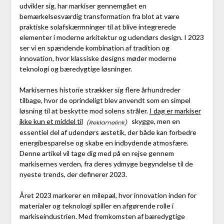
udvikler sig, har markiser gennemgået en
bemærkelsesværdig transformation fra blot at være
praktiske solafskærmninger til at blive integrerede
elementer i moderne arkitektur og udendørs design. I 2023
ser vi en spændende kombination af tradition og
innovation, hvor klassiske designs møder moderne
teknologi og bæredygtige løsninger.
Markisernes historie strækker sig flere århundreder
tilbage, hvor de oprindeligt blev anvendt som en simpel
løsning til at beskytte mod solens stråler.
I dag er markiser
ikke kun et middel til
skygge, men en
essentiel del af udendørs æstetik, der både kan forbedre
energibesparelse og skabe en indbydende atmosfære.
Denne artikel vil tage dig med på en rejse gennem
markisernes verden, fra deres ydmyge begyndelse til de
nyeste trends, der definerer 2023.
Året 2023 markerer en milepæl, hvor innovation inden for
materialer og teknologi spiller en afgørende rolle i
markiseindustrien. Med fremkomsten af bæredygtige