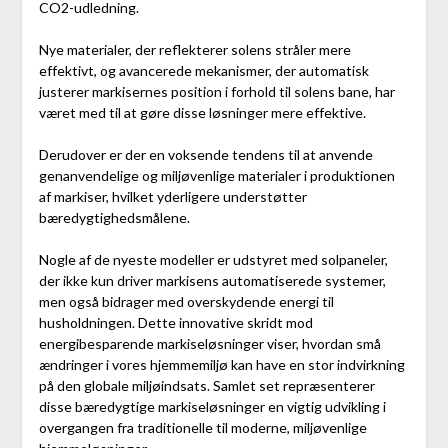
CO2-udledning.
Nye materialer, der reflekterer solens stråler mere
effektivt, og avancerede mekanismer, der automatisk
justerer markisernes position i forhold til solens bane, har
været med til at gøre disse løsninger mere effektive.
Derudover er der en voksende tendens til at anvende
genanvendelige og miljøvenlige materialer i produktionen
af markiser, hvilket yderligere understøtter
bæredygtighedsmålene.
Nogle af de nyeste modeller er udstyret med solpaneler,
der ikke kun driver markisens automatiserede systemer,
men også bidrager med overskydende energi til
husholdningen. Dette innovative skridt mod
energibesparende markiseløsninger viser, hvordan små
ændringer i vores hjemmemiljø kan have en stor indvirkning
på den globale miljøindsats. Samlet set repræsenterer
disse bæredygtige markiseløsninger en vigtig udvikling i
overgangen fra traditionelle til moderne, miljøvenlige