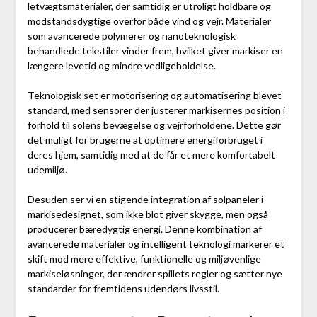
letvægtsmaterialer, der samtidig er utroligt holdbare og
modstandsdygtige overfor både vind og vejr. Materialer
som avancerede polymerer og nanoteknologisk
behandlede tekstiler vinder frem, hvilket giver markiser en
længere levetid og mindre vedligeholdelse.
Teknologisk set er motorisering og automatisering blevet
standard, med sensorer der justerer markisernes position i
forhold til solens bevægelse og vejrforholdene. Dette gør
det muligt for brugerne at optimere energiforbruget i
deres hjem, samtidig med at de får et mere komfortabelt
udemiljø.
Desuden ser vi en stigende integration af solpaneler i
markisedesignet, som ikke blot giver skygge, men også
producerer bæredygtig energi. Denne kombination af
avancerede materialer og intelligent teknologi markerer et
skift mod mere effektive, funktionelle og miljøvenlige
markiseløsninger, der ændrer spillets regler og sætter nye
standarder for fremtidens udendørs livsstil.