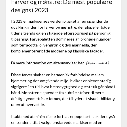
Farver og mønstre: De mest populære
designs i 2023
I 2023 er markisernes verden præget af en spændende
udvikling inden for farver og mønstre, der afspejler både
tidens trends og en stigende efterspørgsel på personlig
tilpasning. Farvepaletten domineres af jordnære nuancer
som terracotta, olivengrøn og dyb marineblå, der
komplementerer både moderne og klassiske facader.
Få mere information om altanmarkiser her
.
Disse farver skaber en harmonisk forbindelse mellem
hjemmet og det omgivende miljø, hvilket er blevet stadig
vigtigere i en tid, hvor bæredygtighed og æstetik går hånd i
hånd. Mønstrene spænder fra subtile striber til mere
dristige geometriske former, der tilbyder et visuelt blikfang
uden at overvælde.
I takt med at minimalisme fortsat er populært, ses der også
en tendens til at vælge ensfarvede markiser med en