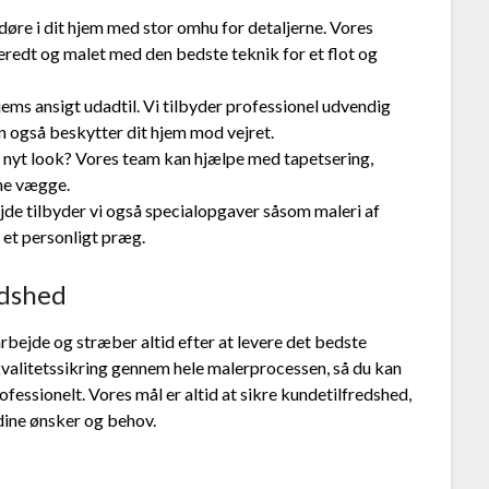
døre i dit hjem med stor omhu for detaljerne. Vores
beredt og malet med den bedste teknik for et flot og
jems ansigt udadtil. Vi tilbyder professionel udvendig
n også beskytter dit hjem mod vejret.
t nyt look? Vores team kan hjælpe med tapetsering,
ine vægge.
e tilbyder vi også specialopgaver såsom maleri af
 et personligt præg.
edshed
rbejde og stræber altid efter at levere det bedste
 kvalitetssikring gennem hele malerprocessen, så du kan
fessionelt. Vores mål er altid at sikre kundetilfredshed,
dine ønsker og behov.