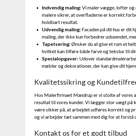
Indvendig maling:
Vi maler vægge, lofter og 
malere sikrer, at overfladerne er korrekt for
holdbart resultat.
Udvendig maling:
Facaden på dit hus er dit h
maling, der ikke kun forbedrer udseendet, me
Tapetsering:
Ønsker du at give et rum et hel
hvilket kan tilføre både farve og tekstur til d
Specialopgaver:
Udover standardmalerarbejd
møbler og dekorationer, der kan give dit hjem
Kvalitetssikring og Kundetilfr
Hos Malerfirmaet Mandrup er vi stolte af vores a
resultat til vores kunder. Vi lægger stor vægt på
være sikker på, at arbejdet udføres korrekt og pro
og vi arbejder tæt sammen med dig for at forstå 
Kontakt os for et godt tilbud