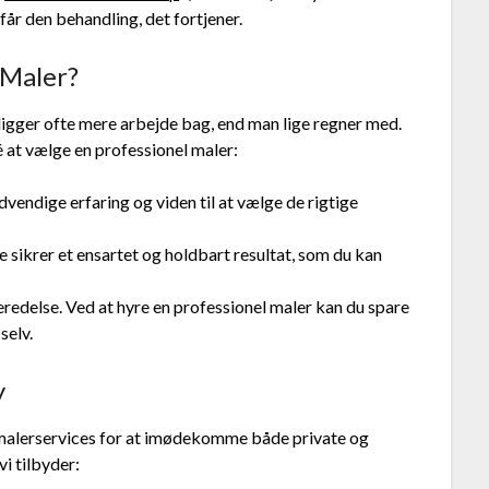
 får den behandling, det fortjener.
 Maler?
igger ofte mere arbejde bag, end man lige regner med.
é at vælge en professionel maler:
vendige erfaring og viden til at vælge de rigtige
 sikrer et ensartet og holdbart resultat, som du kan
redelse. Ved at hyre en professionel maler kan du spare
selv.
y
 malerservices for at imødekomme både private og
vi tilbyder: