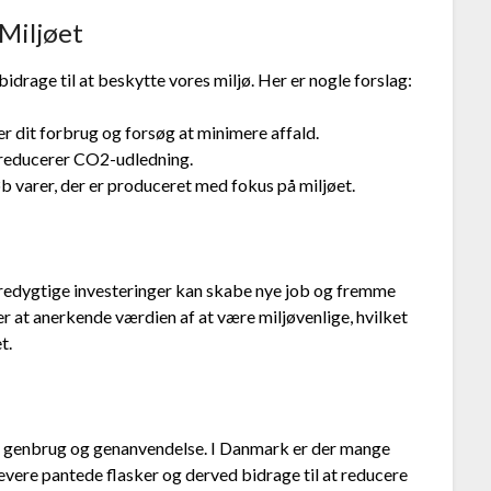
 Miljøet
idrage til at beskytte vores miljø. Her er nogle forslag:
 dit forbrug og forsøg at minimere affald.
 reducerer CO2-udledning.
 varer, der er produceret med fokus på miljøet.
edygtige investeringer kan skabe nye job og fremme
t anerkende værdien af at være miljøvenlige, hvilket
t.
m genbrug og genanvendelse. I Danmark er der mange
levere pantede flasker og derved bidrage til at reducere