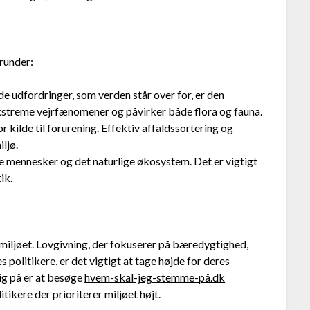
erunder:
e udfordringer, som verden står over for, er den
ekstreme vejrfænomener og påvirker både flora og fauna.
or kilde til forurening. Effektiv affaldssortering og
ljø.
 mennesker og det naturlige økosystem. Det er vigtigt
ik.
af miljøet. Lovgivning, der fokuserer på bæredygtighed,
s politikere, er det vigtigt at tage højde for deres
sig på er at besøge
hvem-skal-jeg-stemme-på.dk
itikere der prioriterer miljøet højt.