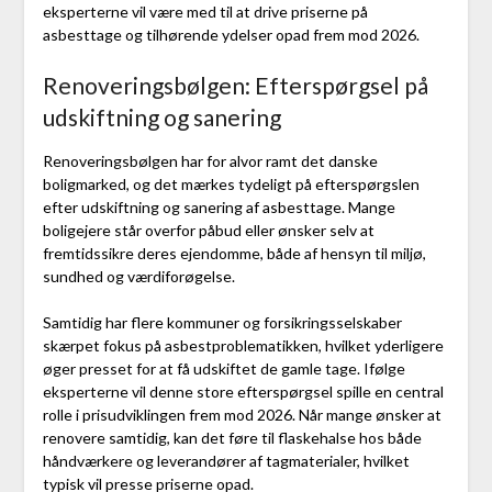
eksperterne vil være med til at drive priserne på
asbesttage og tilhørende ydelser opad frem mod 2026.
Renoveringsbølgen: Efterspørgsel på
udskiftning og sanering
Renoveringsbølgen har for alvor ramt det danske
boligmarked, og det mærkes tydeligt på efterspørgslen
efter udskiftning og sanering af asbesttage. Mange
boligejere står overfor påbud eller ønsker selv at
fremtidssikre deres ejendomme, både af hensyn til miljø,
sundhed og værdiforøgelse.
Samtidig har flere kommuner og forsikringsselskaber
skærpet fokus på asbestproblematikken, hvilket yderligere
øger presset for at få udskiftet de gamle tage. Ifølge
eksperterne vil denne store efterspørgsel spille en central
rolle i prisudviklingen frem mod 2026. Når mange ønsker at
renovere samtidig, kan det føre til flaskehalse hos både
håndværkere og leverandører af tagmaterialer, hvilket
typisk vil presse priserne opad.