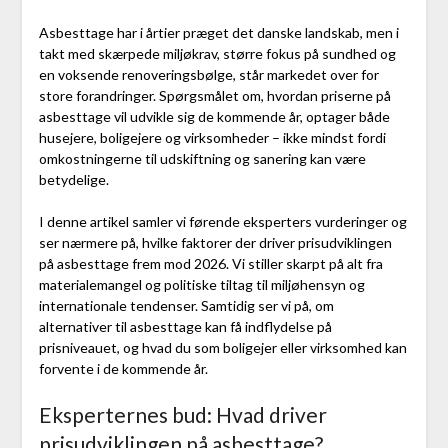
Asbesttage har i årtier præget det danske landskab, men i
takt med skærpede miljøkrav, større fokus på sundhed og
en voksende renoveringsbølge, står markedet over for
store forandringer. Spørgsmålet om, hvordan priserne på
asbesttage vil udvikle sig de kommende år, optager både
husejere, boligejere og virksomheder – ikke mindst fordi
omkostningerne til udskiftning og sanering kan være
betydelige.
I denne artikel samler vi førende eksperters vurderinger og
ser nærmere på, hvilke faktorer der driver prisudviklingen
på asbesttage frem mod 2026. Vi stiller skarpt på alt fra
materialemangel og politiske tiltag til miljøhensyn og
internationale tendenser. Samtidig ser vi på, om
alternativer til asbesttage kan få indflydelse på
prisniveauet, og hvad du som boligejer eller virksomhed kan
forvente i de kommende år.
Eksperternes bud: Hvad driver
prisudviklingen på asbesttage?