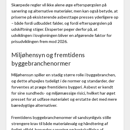
Skærpede regler vil ikke alene øge efterspørgslen på
sanering og alternative materialer, men kan også betyde, at
priserne på eksisterende asbesttage presses yderligere op
– både fordi udbuddet falder, og fordi efterspørgslen på
udskiftning stiger. Eksperter peger derfor på, at
udviklingen i lovgivningen bliver en afgørende faktor for
prisudviklingen frem mod 2026.
Miljøhensyn og fremtidens
byggebranchenormer
Miljøhensyn spiller en stadig større rolle i byggebranchen,
og dette afspejles tydeligt i de normer og standarder, der
forventes at præge fremtidens byggeri. Asbest er kendt
for sine sundheds- og miljømæssige risici, hvilket har øget
presset for at udfase materialet og erstatte det med mere
bæredygtige alternativer.
Fremtidens byggebranchenormer vil sandsynligvis stille
strengere krav til både materialevalg og håndtering af
farligt affald, herunder sanering og bortskaffelse af