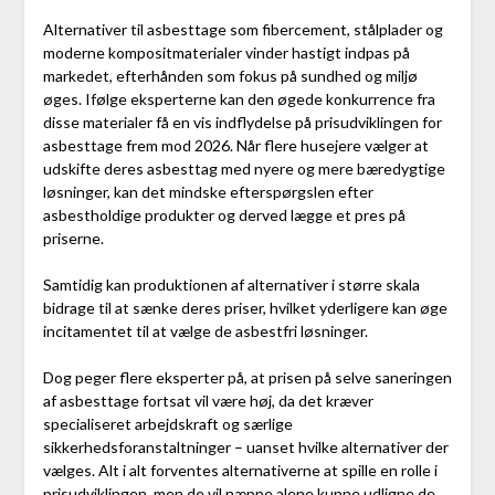
Alternativer til asbesttage som fibercement, stålplader og
moderne kompositmaterialer vinder hastigt indpas på
markedet, efterhånden som fokus på sundhed og miljø
øges. Ifølge eksperterne kan den øgede konkurrence fra
disse materialer få en vis indflydelse på prisudviklingen for
asbesttage frem mod 2026. Når flere husejere vælger at
udskifte deres asbesttag med nyere og mere bæredygtige
løsninger, kan det mindske efterspørgslen efter
asbestholdige produkter og derved lægge et pres på
priserne.
Samtidig kan produktionen af alternativer i større skala
bidrage til at sænke deres priser, hvilket yderligere kan øge
incitamentet til at vælge de asbestfri løsninger.
Dog peger flere eksperter på, at prisen på selve saneringen
af asbesttage fortsat vil være høj, da det kræver
specialiseret arbejdskraft og særlige
sikkerhedsforanstaltninger – uanset hvilke alternativer der
vælges. Alt i alt forventes alternativerne at spille en rolle i
prisudviklingen, men de vil næppe alene kunne udligne de