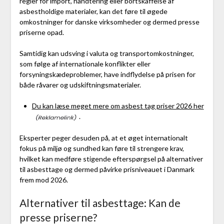
regler for import, håndtering eller bortskaffelse af
asbestholdige materialer, kan det føre til øgede
omkostninger for danske virksomheder og dermed presse
priserne opad.
Samtidig kan udsving i valuta og transportomkostninger,
som følge af internationale konflikter eller
forsyningskædeproblemer, have indflydelse på prisen for
både råvarer og udskiftningsmaterialer.
Du kan læse meget mere om asbest tag priser 2026 her
.
Eksperter peger desuden på, at et øget internationalt
fokus på miljø og sundhed kan føre til strengere krav,
hvilket kan medføre stigende efterspørgsel på alternativer
til asbesttage og dermed påvirke prisniveauet i Danmark
frem mod 2026.
Alternativer til asbesttage: Kan de
presse priserne?