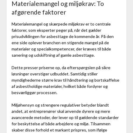
Materialemangel og miljøkrav: To
afgørende faktorer
Materialemangel og skærpede miljøkrav er to centrale
faktorer, som eksperter peger på, når det gælder
prisudviklingen for asbesttage de kommende år. På den
ene side oplever branchen en stigende mangel på de
materialer og specialkompetencer, der kræves til både
sanering og udskiftning af gamle asbesttage.
Dette presser priserne op, da efterspørgslen på sikre
løsninger overstiger udbuddet. Samtidig stiller
myndighederne større krav til håndtering og bortskaffelse
af asbestholdige materialer, hvilket både fordyrer og
besværliggør processen.
Miljøhensyn og strengere regulativer betyder blandt
andet, at entreprenører skal anvende dyrere og mere
avancerede metoder, der lever op til gældende standarder
for beskyttelse af både arbejdere og miljø. Tilsammen
skaber disse forhold et markant prispres, som ifølge