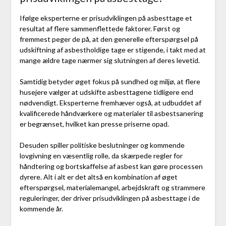
Ifølge eksperterne er prisudviklingen på asbesttage et
resultat af flere sammenflettede faktorer. Først og
fremmest peger de på, at den generelle efterspørgsel på
udskiftning af asbestholdige tage er stigende, i takt med at
mange ældre tage nærmer sig slutningen af deres levetid.
Samtidig betyder øget fokus på sundhed og miljø, at flere
husejere vælger at udskifte asbesttagene tidligere end
nødvendigt. Eksperterne fremhæver også, at udbuddet af
kvalificerede håndværkere og materialer til asbestsanering
er begrænset, hvilket kan presse priserne opad.
Desuden spiller politiske beslutninger og kommende
lovgivning en væsentlig rolle, da skærpede regler for
håndtering og bortskaffelse af asbest kan gøre processen
dyrere. Alt i alt er det altså en kombination af øget
efterspørgsel, materialemangel, arbejdskraft og strammere
reguleringer, der driver prisudviklingen på asbesttage i de
kommende år.