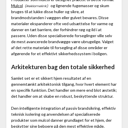
Mulcol
og lignende fugemasser og skum
bruges til at lukke disse huller og sikre, at
brandmodstanden i væggen eller gulvet bevares. Disse
materialer ekspanderer ofte ved udsættelse for varme og
danner en tæt barriere, der forhindrer røg og ild i at
passere. Uden disse specialiserede forseglinger ville selv
de mest avancerede brandvægge være ubrugelige. Valget
af det rette materiale til forsegling af disse områder er
afgørende for et effektivt sikkerhedssystem i boligen.
Arkitekturen bag den totale sikkerhed
Samlet set er et sikkert hjem resultatet af en
gennemtænkt arkitektonisk tilgang, hvor hvert element har
en specifik funktion. Det handler om mere end blot æstetik;
det handler om at skabe en robust, beskyttende struktur.
Den intelligente integration af passiv brandsikring, effektiv
teknisk isolering og anvendelsen af specialiserede
produkter som mulcol danner grundlaget for et hjem, der
beskytter sine beboere på den mest effektive måde.