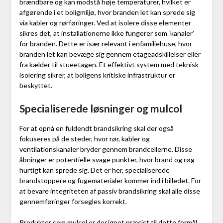
brændbare og kan modstå høje temperaturer, hvilket er
afgørende i et boligmiljø, hvor branden let kan sprede sig
via kabler og rørføringer. Ved at isolere disse elementer
sikres det, at installationerne ikke fungerer som ‘kanaler’
for branden. Dette er især relevant i enfamiliehuse, hvor
branden let kan bevæge sig gennem etageadskillelser eller
fra kælder til stueetagen. Et effektivt system med teknisk
isolering sikrer, at boligens kritiske infrastruktur er
beskyttet.
Specialiserede løsninger og mulcol
For at opnå en fuldendt brandsikring skal der også
fokuseres på de steder, hvor rør, kabler og
ventilationskanaler bryder gennem brandcellerne. Disse
åbninger er potentielle svage punkter, hvor brand og røg
hurtigt kan sprede sig. Det er her, specialiserede
brandstoppere og fugematerialer kommer ind i billedet. For
at bevare integriteten af passiv brandsikring skal alle disse
gennemføringer forsegles korrekt.
Produkter som mulcol er designet præcist til dette formål.