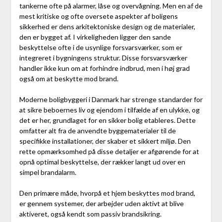
tankerne ofte på alarmer, låse og overvågning. Men en af de
mest kritiske og ofte oversete aspekter af boligens
sikkerhed er dens arkitektoniske design og de materialer,
den er bygget af. I virkeligheden ligger den sande
beskyttelse ofte i de usynlige forsvarsværker, som er
integreret i bygningens struktur. Disse forsvarsværker
handler ikke kun om at forhindre indbrud, men i høj grad
også om at beskytte mod brand.
Moderne boligbyggeri i Danmark har strenge standarder for
at sikre beboernes liv og ejendom i tilfælde af en ulykke, og
det er her, grundlaget for en sikker bolig etableres. Dette
omfatter alt fra de anvendte byggematerialer til de
specifikke installationer, der skaber et sikkert miljø. Den
rette opmærksomhed på disse detaljer er afgørende for at
opnå optimal beskyttelse, der rækker langt ud over en
simpel brandalarm.
Den primære måde, hvorpå et hjem beskyttes mod brand,
er gennem systemer, der arbejder uden aktivt at blive
aktiveret, også kendt som passiv brandsikring.