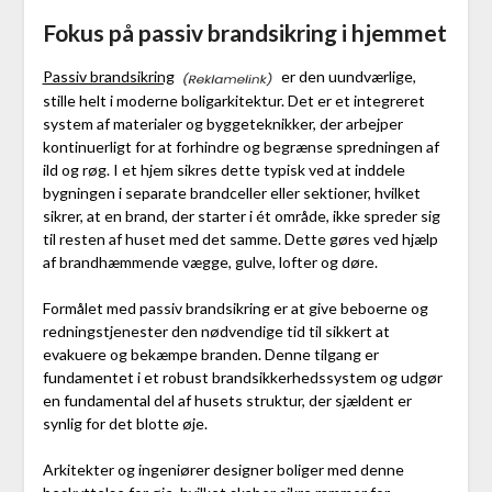
Fokus på passiv brandsikring i hjemmet
Passiv brandsikring
er den uundværlige,
stille helt i moderne boligarkitektur. Det er et integreret
system af materialer og byggeteknikker, der arbejper
kontinuerligt for at forhindre og begrænse spredningen af
ild og røg. I et hjem sikres dette typisk ved at inddele
bygningen i separate brandceller eller sektioner, hvilket
sikrer, at en brand, der starter i ét område, ikke spreder sig
til resten af huset med det samme. Dette gøres ved hjælp
af brandhæmmende vægge, gulve, lofter og døre.
Formålet med passiv brandsikring er at give beboerne og
redningstjenester den nødvendige tid til sikkert at
evakuere og bekæmpe branden. Denne tilgang er
fundamentet i et robust brandsikkerhedssystem og udgør
en fundamental del af husets struktur, der sjældent er
synlig for det blotte øje.
Arkitekter og ingeniører designer boliger med denne